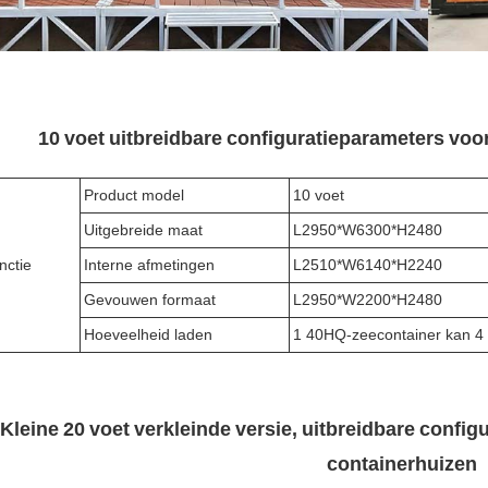
10 voet uitbreidbare configuratieparameters vo
Product model
10 voet
Uitgebreide maat
L2950*W6300*H2480
nctie
Interne afmetingen
L2510*W6140*H2240
Gevouwen formaat
L2950*W2200*H2480
Hoeveelheid laden
1 40HQ-zeecontainer kan 4 
Kleine 20 voet verkleinde versie, uitbreidbare conf
containerhuizen