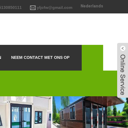
Nederlands
5130850111
yljcfw@gmail.com
N
NEEM CONTACT MET ONS OP