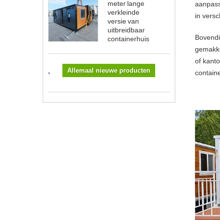
meter lange
aanpasse
verkleinde
in versc
versie van
uitbreidbaar
Bovendie
containerhuis
gemakke
of kant
Allemaal nieuwe producten
contain