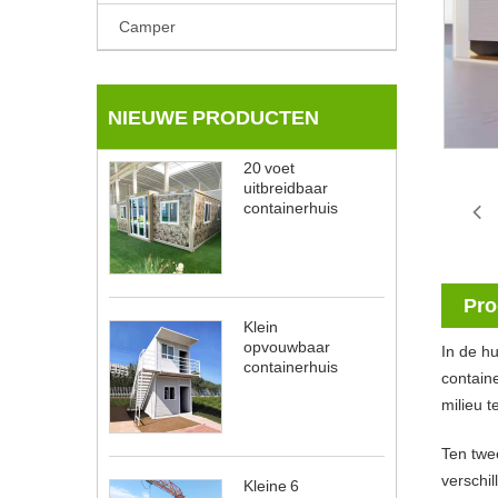
Camper
NIEUWE PRODUCTEN
20 voet
uitbreidbaar
containerhuis
Pro
Klein
opvouwbaar
In de h
containerhuis
containe
milieu 
Ten twe
verschil
Kleine 6