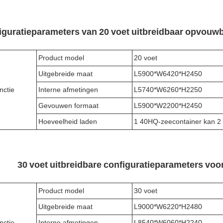
iguratieparameters van 20 voet uitbreidbaar opvouwb
Product model
20 voet
Uitgebreide maat
L5900*W6420*H2450
nctie
Interne afmetingen
L5740*W6260*H2250
Gevouwen formaat
L5900*W2200*H2450
Hoeveelheid laden
1 40HQ-zeecontainer kan 2 
30 voet uitbreidbare configuratieparameters vo
Product model
30 voet
Uitgebreide maat
L9000*W6220*H2480
nctie
Interne afmetingen
L8540*W6060*H2240